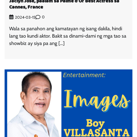
Jaclyn Jose, paalam sa Palme d’Or Best Actress sa
Cannes, France
0
2024-03-15
Wala sa panahon ang kamatayan ng isang dakila, hindi
lang tao kundi aktor. Bakit sa dinami-dami ng mga tao sa
showbiz ay siya pa ang […]