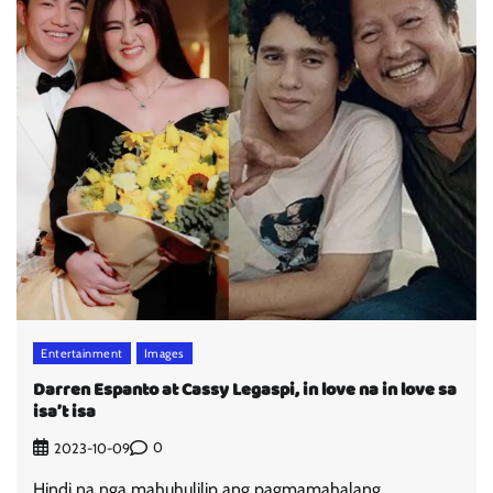
Entertainment
Images
Darren Espanto at Cassy Legaspi, in love na in love sa
isa’t isa
0
2023-10-09
Hindi na nga mahuhulilip ang pagmamahalang