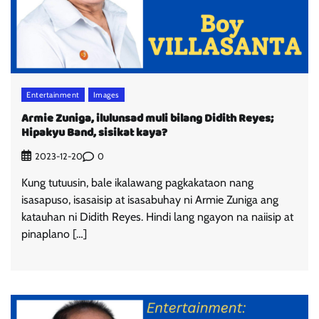
Entertainment
Images
Armie Zuniga, ilulunsad muli bilang Didith Reyes;
Hipakyu Band, sisikat kaya?
0
2023-12-20
Kung tutuusin, bale ikalawang pagkakataon nang
isasapuso, isasaisip at isasabuhay ni Armie Zuniga ang
katauhan ni Didith Reyes. Hindi lang ngayon na naiisip at
pinaplano […]