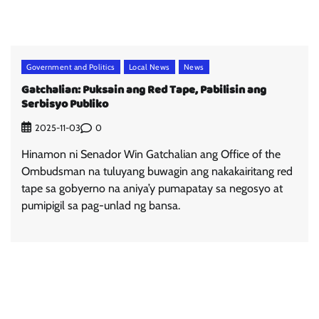
Government and Politics
Local News
News
Gatchalian: Puksain ang Red Tape, Pabilisin ang
Serbisyo Publiko
0
2025-11-03
Hinamon ni Senador Win Gatchalian ang Office of the
Ombudsman na tuluyang buwagin ang nakakairitang red
tape sa gobyerno na aniya’y pumapatay sa negosyo at
pumipigil sa pag-unlad ng bansa.