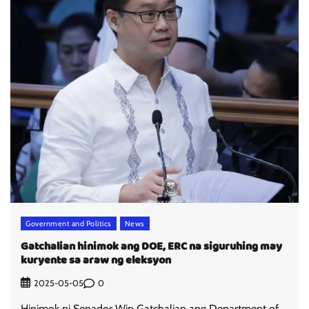
Government and Politics
News
Gatchalian hinimok ang DOE, ERC na siguruhing may
kuryente sa araw ng eleksyon
0
2025-05-05
Hinimok ni Senador Win Gatchalian ang Department of