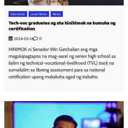
Education
Local News
News
Tech-voc graduates ng shs hinihimok na kumuha ng
certification
0
2024-05-14
HINIMOK ni Senador Win Gatchalian ang mga
magsisipagtapos na mag-aaral ng senior high school sa
ilalim ng technical-vocational-livelihood (TVL) track na
sumailalim sa libreng assessment para sa national
certification upang makakuha agad ng trabaho.