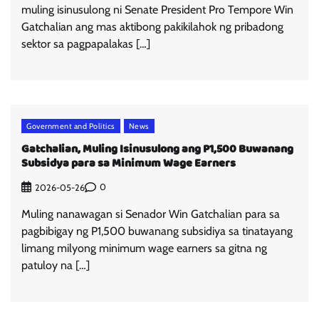
muling isinusulong ni Senate President Pro Tempore Win
Gatchalian ang mas aktibong pakikilahok ng pribadong
sektor sa pagpapalakas […]
Government and Politics
News
Gatchalian, Muling Isinusulong ang P1,500 Buwanang
Subsidya para sa Minimum Wage Earners
0
2026-05-26
Muling nanawagan si Senador Win Gatchalian para sa
pagbibigay ng P1,500 buwanang subsidiya sa tinatayang
limang milyong minimum wage earners sa gitna ng
patuloy na […]