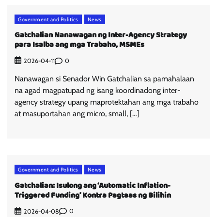
Government and Politics
News
Gatchalian Nanawagan ng Inter-Agency Strategy
para Isalba ang mga Trabaho, MSMEs
0
2026-04-11
Nanawagan si Senador Win Gatchalian sa pamahalaan
na agad magpatupad ng isang koordinadong inter-
agency strategy upang maprotektahan ang mga trabaho
at masuportahan ang micro, small, […]
Government and Politics
News
Gatchalian: Isulong ang ‘Automatic Inflation-
Triggered Funding’ Kontra Pagtaas ng Bilihin
0
2026-04-08