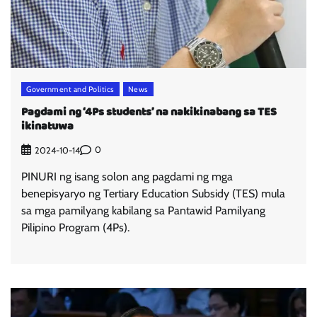
Government and Politics
News
Pagdami ng ‘4Ps students’ na nakikinabang sa TES
ikinatuwa
0
2024-10-14
PINURI ng isang solon ang pagdami ng mga
benepisyaryo ng Tertiary Education Subsidy (TES) mula
sa mga pamilyang kabilang sa Pantawid Pamilyang
Pilipino Program (4Ps).