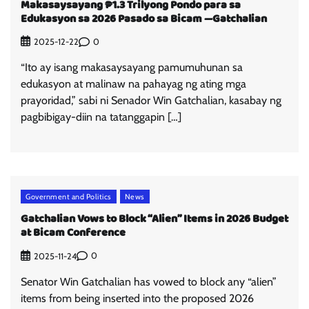
Makasaysayang ₱1.3 Trilyong Pondo para sa
Edukasyon sa 2026 Pasado sa Bicam —Gatchalian
0
2025-12-22
“Ito ay isang makasaysayang pamumuhunan sa
edukasyon at malinaw na pahayag ng ating mga
prayoridad,” sabi ni Senador Win Gatchalian, kasabay ng
pagbibigay-diin na tatanggapin […]
Government and Politics
News
Gatchalian Vows to Block “Alien” Items in 2026 Budget
at Bicam Conference
0
2025-11-24
Senator Win Gatchalian has vowed to block any “alien”
items from being inserted into the proposed 2026