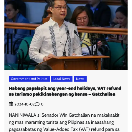
Government and Politics
Local News
News
Habang papalapit ang year-end holidays, VAT refund
sa turismo pakikinabangan ng bansa – Gatchalian
0
2024-10-02
NANINIWALA si Senador Win Gatchalian na makakaakit
ng mas maraming turista ang Pilipinas sa inaasahang
pagsasabatas ng Value-Added Tax (VAT) refund para sa