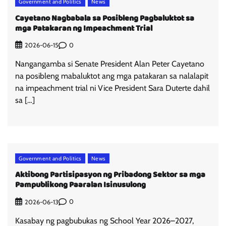
Government and Politics
News
Cayetano Nagbabala sa Posibleng Pagbaluktot sa
mga Patakaran ng Impeachment Trial
0
2026-06-15
Nangangamba si Senate President Alan Peter Cayetano
na posibleng mabaluktot ang mga patakaran sa nalalapit
na impeachment trial ni Vice President Sara Duterte dahil
sa […]
Government and Politics
News
Aktibong Partisipasyon ng Pribadong Sektor sa mga
Pampublikong Paaralan Isinusulong
0
2026-06-13
Kasabay ng pagbubukas ng School Year 2026–2027,