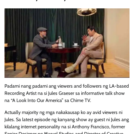
Padami nang padami ang viewers and followers ng LA-based
Recording Artist na si Jules Graeser sa informative talk show
na “A Look Into Our America” sa Chime TV.
Actually majority ng mga nakakausap ko ay avid viewers ni
Jules. Sa latest episode ng kanyang show ay guest ni Jules ang
kilalang internet personality na si Anthony Francisco, former
Senior Designer ng Marvel Studios and Director of Creative