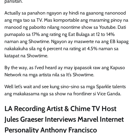
pansitan.
Actually sa panahon ngayon ay hindi na gaanong nanonood
ang mga tao sa TV. Mas komportable ang maraming pinoy na
manood ng paborito nilang noontime show sa Youtube. Dati
pumapalo sa 17% ang rating ng Eat Bulaga at 12 to 14%
naman ang Showtime. Ngayon ay maswerte na ang EB kapag
nakakakuha sila ng 6 percent na rating at 4.5% naman sa
katapat na Showtime.
By the way, as I’ved heard ay may ipapasok raw ang Kapuso
Network na mga artista nila sa It’s Showtime.
Well let’s wait and see kung sino-sino sa mga Sparkle talents
ang makakasama nga sa show na frontliner si Vice Ganda.
LA Recording Artist & Chime TV Host
Jules Graeser Interviews Marvel Internet
Personality Anthony Francisco