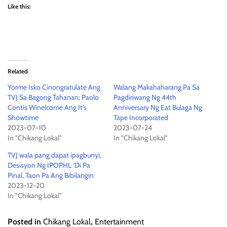
Like this:
Related
Yorme Isko Cinongratulate Ang
Walang Makahaharang Pa Sa
TVJ Sa Bagong Tahanan; Paolo
Pagdiriwang Ng 44th
Contis Winelcome Ang It’s
Anniversary Ng Eat Bulaga Ng
Showtime
Tape Incorporated
2023-07-10
2023-07-24
In "Chikang Lokal"
In "Chikang Lokal"
TVJ wala pang dapat ipagbunyi,
Desisyon Ng IPOPHL ‘Di Pa
Pinal, Taon Pa Ang Bibilangin
2023-12-20
In "Chikang Lokal"
Posted in
Chikang Lokal
,
Entertainment