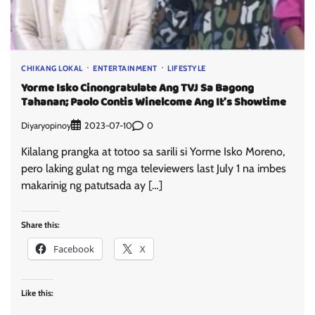
CHIKANG LOKAL
ENTERTAINMENT
LIFESTYLE
Yorme Isko Cinongratulate Ang TVJ Sa Bagong
Tahanan; Paolo Contis Winelcome Ang It’s Showtime
Diyaryopinoy
0
2023-07-10
Kilalang prangka at totoo sa sarili si Yorme Isko Moreno,
pero laking gulat ng mga televiewers last July 1 na imbes
makarinig ng patutsada ay […]
Share this:
Facebook
X
Like this: