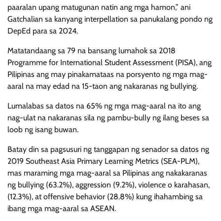
paaralan upang matugunan natin ang mga hamon,” ani
Gatchalian sa kanyang interpellation sa panukalang pondo ng
DepEd para sa 2024.
Matatandaang sa 79 na bansang lumahok sa 2018
Programme for International Student Assessment (PISA), ang
Pilipinas ang may pinakamataas na porsyento ng mga mag-
aaral na may edad na 15-taon ang nakaranas ng bullying.
Lumalabas sa datos na 65% ng mga mag-aaral na ito ang
nag-ulat na nakaranas sila ng pambu-bully ng ilang beses sa
loob ng isang buwan.
Batay din sa pagsusuri ng tanggapan ng senador sa datos ng
2019 Southeast Asia Primary Learning Metrics (SEA-PLM),
mas maraming mga mag-aaral sa Pilipinas ang nakakaranas
ng bullying (63.2%), aggression (9.2%), violence o karahasan,
(12.3%), at offensive behavior (28.8%) kung ihahambing sa
ibang mga mag-aaral sa ASEAN.