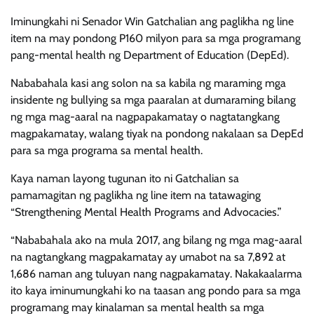
Iminungkahi ni Senador Win Gatchalian ang paglikha ng line
item na may pondong P160 milyon para sa mga programang
pang-mental health ng Department of Education (DepEd).
Nababahala kasi ang solon na sa kabila ng maraming mga
insidente ng bullying sa mga paaralan at dumaraming bilang
ng mga mag-aaral na nagpapakamatay o nagtatangkang
magpakamatay, walang tiyak na pondong nakalaan sa DepEd
para sa mga programa sa mental health.
Kaya naman layong tugunan ito ni Gatchalian sa
pamamagitan ng paglikha ng line item na tatawaging
“Strengthening Mental Health Programs and Advocacies.”
“Nababahala ako na mula 2017, ang bilang ng mga mag-aaral
na nagtangkang magpakamatay ay umabot na sa 7,892 at
1,686 naman ang tuluyan nang nagpakamatay. Nakakaalarma
ito kaya iminumungkahi ko na taasan ang pondo para sa mga
programang may kinalaman sa mental health sa mga