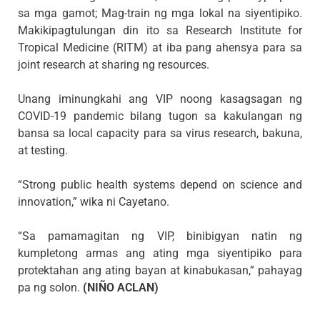
sa mga gamot; Mag-train ng mga lokal na siyentipiko.
Makikipagtulungan din ito sa Research Institute for
Tropical Medicine (RITM) at iba pang ahensya para sa
joint research at sharing ng resources.
Unang iminungkahi ang VIP noong kasagsagan ng
COVID-19 pandemic bilang tugon sa kakulangan ng
bansa sa local capacity para sa virus research, bakuna,
at testing.
“Strong public health systems depend on science and
innovation,” wika ni Cayetano.
“Sa pamamagitan ng VIP, binibigyan natin ng
kumpletong armas ang ating mga siyentipiko para
protektahan ang ating bayan at kinabukasan,” pahayag
pa ng solon.
(NIÑO ACLAN)