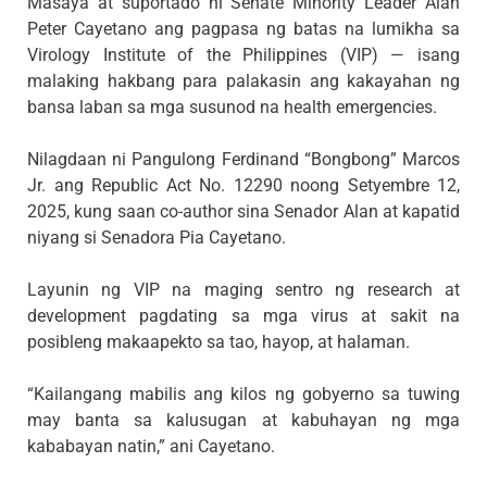
Masaya at suportado ni Senate Minority Leader Alan
Peter Cayetano ang pagpasa ng batas na lumikha sa
Virology Institute of the Philippines (VIP) — isang
malaking hakbang para palakasin ang kakayahan ng
bansa laban sa mga susunod na health emergencies.
Nilagdaan ni Pangulong Ferdinand “Bongbong” Marcos
Jr. ang Republic Act No. 12290 noong Setyembre 12,
2025, kung saan co-author sina Senador Alan at kapatid
niyang si Senadora Pia Cayetano.
Layunin ng VIP na maging sentro ng research at
development pagdating sa mga virus at sakit na
posibleng makaapekto sa tao, hayop, at halaman.
“Kailangang mabilis ang kilos ng gobyerno sa tuwing
may banta sa kalusugan at kabuhayan ng mga
kababayan natin,” ani Cayetano.