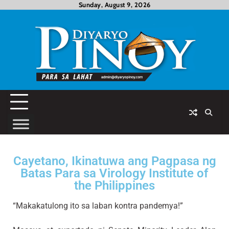
Sunday, August 9, 2026
Cayetano, Ikinatuwa ang Pagpasa ng
Batas Para sa Virology Institute of
the Philippines
“Makakatulong ito sa laban kontra pandemya!”