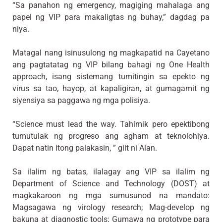
“Sa panahon ng emergency, magiging mahalaga ang
papel ng VIP para makaligtas ng buhay,” dagdag pa
niya.
Matagal nang isinusulong ng magkapatid na Cayetano
ang pagtatatag ng VIP bilang bahagi ng One Health
approach, isang sistemang tumitingin sa epekto ng
virus sa tao, hayop, at kapaligiran, at gumagamit ng
siyensiya sa paggawa ng mga polisiya.
“Science must lead the way. Tahimik pero epektibong
tumutulak ng progreso ang agham at teknolohiya.
Dapat natin itong palakasin, ” giit ni Alan.
Sa ilalim ng batas, ilalagay ang VIP sa ilalim ng
Department of Science and Technology (DOST) at
magkakaroon ng mga sumusunod na mandato:
Magsagawa ng virology research; Mag-develop ng
bakuna at diagnostic tools; Gumawa ng prototype para