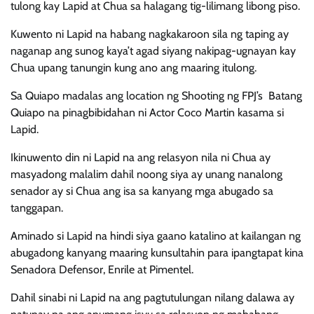
tulong kay Lapid at Chua sa halagang tig-lilimang libong piso.
Kuwento ni Lapid na habang nagkakaroon sila ng taping ay
naganap ang sunog kaya’t agad siyang nakipag-ugnayan kay
Chua upang tanungin kung ano ang maaring itulong.
Sa Quiapo madalas ang location ng Shooting ng FPJ’s Batang
Quiapo na pinagbibidahan ni Actor Coco Martin kasama si
Lapid.
Ikinuwento din ni Lapid na ang relasyon nila ni Chua ay
masyadong malalim dahil noong siya ay unang nanalong
senador ay si Chua ang isa sa kanyang mga abugado sa
tanggapan.
Aminado si Lapid na hindi siya gaano katalino at kailangan ng
abugadong kanyang maaring kunsultahin para ipangtapat kina
Senadora Defensor, Enrile at Pimentel.
Dahil sinabi ni Lapid na ang pagtutulungan nilang dalawa ay