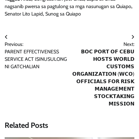
nagsanib pwersa sa pagtulong sa mga nasunugan sa Quiapo
,
Senator Lito Lapid
,
Sunog sa Quiapo
Post
Previous:
Next:
navigation
PARENT EFFECTIVENESS
𝗕𝗢𝗖 𝗣𝗢𝗥𝗧 𝗢𝗙 𝗖𝗘𝗕𝗨
SERVICE ACT ISINUSULONG
𝗛𝗢𝗦𝗧𝗦 𝗪𝗢𝗥𝗟𝗗
NI GATCHALIAN
𝗖𝗨𝗦𝗧𝗢𝗠𝗦
𝗢𝗥𝗚𝗔𝗡𝗜𝗭𝗔𝗧𝗜𝗢𝗡 (𝗪𝗖𝗢)
𝗢𝗙𝗙𝗜𝗖𝗜𝗔𝗟𝗦 𝗙𝗢𝗥 𝗥𝗜𝗦𝗞
𝗠𝗔𝗡𝗔𝗚𝗘𝗠𝗘𝗡𝗧
𝗦𝗧𝗢𝗖𝗞𝗧𝗔𝗞𝗜𝗡𝗚
𝗠𝗜𝗦𝗦𝗜𝗢𝗡
Related Posts