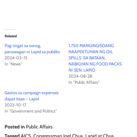
Related
Pag-iingat sa sunog,
1,750 MANGINGISDANG
panawagan ni Lapid sa publiko
NAAPEKTUHAN NG OIL
2024-03-15
SPILLS SA BATAAN,
In "News"
NABIGYAN NG FOOD PACKS
NI SEN. LAPID
2024-08-28
In "Public Affairs"
Gastos sa campaign expenses
dapat itaas – Lapid
2023-10-17
In "Government and Politics"
Posted in
Public Affairs
Tagged
AICS
,
Congressman Joel Chua
,
Lapid at Chua