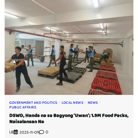
GOVERNMENT AND POLITICS
LOCAL NEWS
NEWS
PUBLIC AFFAIRS
DSWD, Handa na sa Bagyong ‘Uwan’; 1.9M Food Packs,
Naisalansan Na
LB
0
2025-11-09