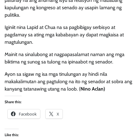
patunay na ang anumang isyu sa relasyon ng mababang
kapulungan ng kongreso at senado ay usapin lamang ng
pulitika.
Iginiit nina Lapid at Chua na sa pagbibigay serbisyo at
pagdamay sa ating mga kababayan ay dapat magkaisa at
magtulungan.
Mainit na sinalubong at nagpapasalamat naman ang mga
biktima ng sunog sa tulong na ipinaabot ng senador.
Ayon sa sigaw ng isa mga tinulungan ay hindi nila
makakalimutan ang pagtulong na ito ng senador at sobra ang
kanyang tatanawing utang na loob. (
Nino Aclan)
Share this:
Facebook
X
Like this: