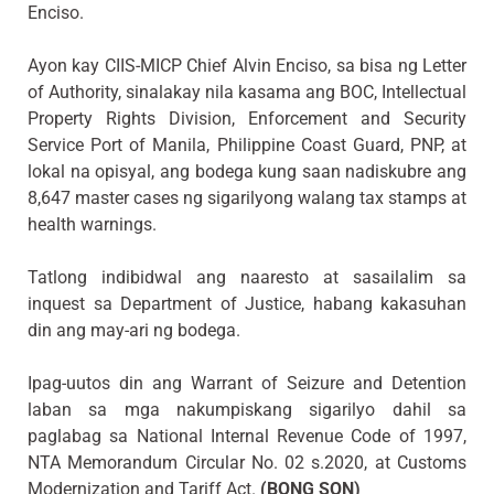
Enciso.
Ayon kay CIIS-MICP Chief Alvin Enciso, sa bisa ng Letter
of Authority, sinalakay nila kasama ang BOC, Intellectual
Property Rights Division, Enforcement and Security
Service Port of Manila, Philippine Coast Guard, PNP, at
lokal na opisyal, ang bodega kung saan nadiskubre ang
8,647 master cases ng sigarilyong walang tax stamps at
health warnings.
Tatlong indibidwal ang naaresto at sasailalim sa
inquest sa Department of Justice, habang kakasuhan
din ang may-ari ng bodega.
Ipag-uutos din ang Warrant of Seizure and Detention
laban sa mga nakumpiskang sigarilyo dahil sa
paglabag sa National Internal Revenue Code of 1997,
NTA Memorandum Circular No. 02 s.2020, at Customs
Modernization and Tariff Act.
(BONG SON)