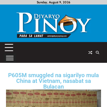
Sunday, August 9, 2026
P605M smuggled na sigarilyo mula
China at Vietnam, nasabat sa
Bulacan